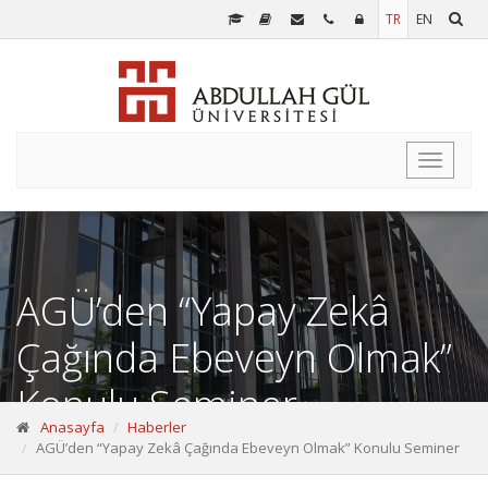
TR
EN
Toggle
navigati
AGÜ’den “Yapay Zekâ
Çağında Ebeveyn Olmak”
Konulu Seminer
Anasayfa
Haberler
AGÜ’den “Yapay Zekâ Çağında Ebeveyn Olmak” Konulu Seminer