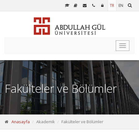
TR
EN
Toggle
navigati
Fakülteler ve Bölümler
Anasayfa
Akademik
Fakülteler ve Bölümler