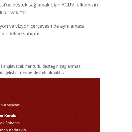
esi’ne destek sağlamak olan AGÜV, ülkemizin
 bir vakıftır.
isyon ve vizyon çerçevesinde aynı amaca
 modeline sahiptir.
ı karşılayacak her türlü desteğin sağlanması,
ın geliştirilmesine destek olmaktır.