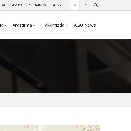
AGÜ E-Posta
İletişim
KVKK
TR
EN
ik
Araştırma
Hakkımızda
AGÜ News