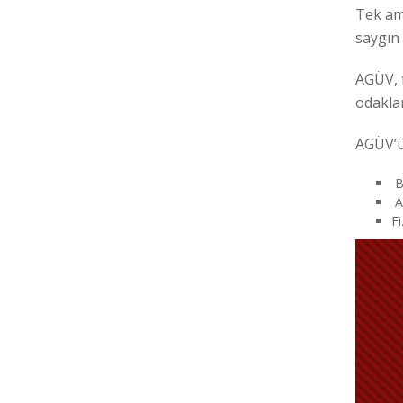
Tek am
saygın 
AGÜV, f
odaklan
AGÜV’ün
Ba
Ak
Fi