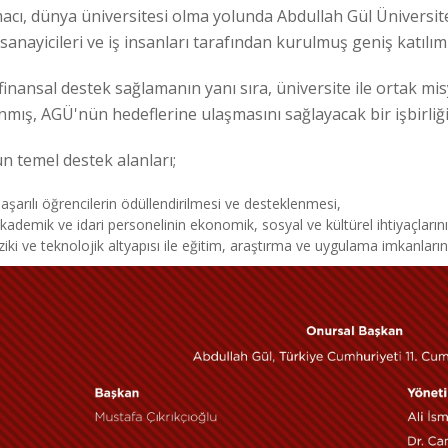
acı, dünya üniversitesi olma yolunda Abdullah Gül Üniversit
sanayicileri ve iş insanları tarafından kurulmuş geniş katılımlı
inansal destek sağlamanın yanı sıra, üniversite ile ortak m
mış, AGÜ'nün hedeflerine ulaşmasını sağlayacak bir işbirliği
 temel destek alanları;
şarılı öğrencilerin ödüllendirilmesi ve desteklenmesi,
ademik ve idari personelinin ekonomik, sosyal ve kültürel ihtiyaçların
ziki ve teknolojik altyapısı ile eğitim, araştırma ve uygulama imkanların