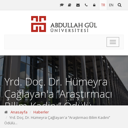
TR
EN
Toggle
navigati
Yrd. Doç. Dr. Hümeyra
Çağlayan'a ‘’Araştırmacı
Bilim Kadını’’ Ödülü...
Anasayfa
Haberler
Yrd. Doç. Dr. Hümeyra Çağlayan'a ‘’Araştırmacı Bilim Kadını’’
Ödülü...