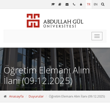
TR
EN
Toggle
navigati
Öğretim Elemanı Alım
İlanı (09.12.2025)
Anasayfa
Duyurular
Öğretim Elemanı Alım İlanı (09.12.2025)